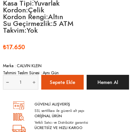
Kasa Tipi:Yuvarlak
Kordon:Çelik
Kordon Rengi:Altın
Su Geçirmezlik:5 ATM
Takvim:Yok
₺17.650
Marka
:
CALVIN KLEIN
Tahmini Teslim Süresi
:
Aynı Gün
GÜVENLİ ALIŞVERİŞ
SSL sertifikası ile güvenli alt yapı
ORİJİNAL ÜRÜN
Yetkili Satıcı ve Distribütör garantisi
ÜCRETSİZ VE HIZLI KARGO