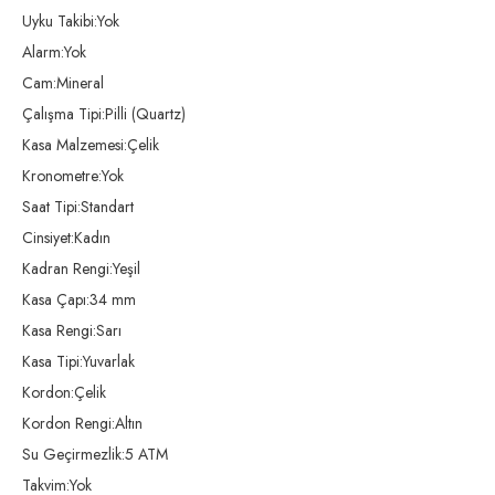
Uyku Takibi:Yok
Alarm:Yok
Cam:Mineral
Çalışma Tipi:Pilli (Quartz)
Kasa Malzemesi:Çelik
Kronometre:Yok
Saat Tipi:Standart
Cinsiyet:Kadın
Kadran Rengi:Yeşil
Kasa Çapı:34 mm
Kasa Rengi:Sarı
Kasa Tipi:Yuvarlak
Kordon:Çelik
Kordon Rengi:Altın
Su Geçirmezlik:5 ATM
Takvim:Yok