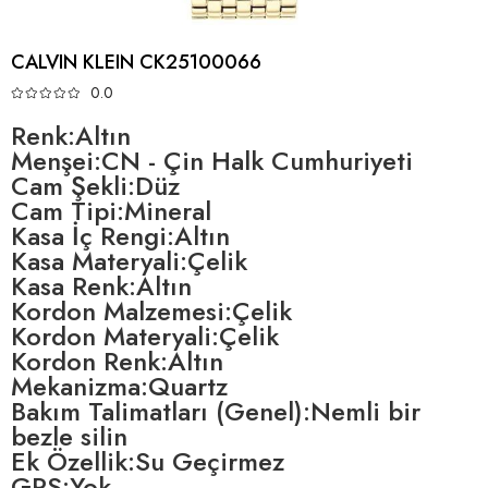
CALVIN KLEIN CK25100066
0.0
Renk:Altın
Menşei:CN - Çin Halk Cumhuriyeti
Cam Şekli:Düz
Cam Tipi:Mineral
Kasa İç Rengi:Altın
Kasa Materyali:Çelik
Kasa Renk:Altın
Kordon Malzemesi:Çelik
Kordon Materyali:Çelik
Kordon Renk:Altın
Mekanizma:Quartz
Bakım Talimatları (Genel):Nemli bir
bezle silin
Ek Özellik:Su Geçirmez
GPS:Yok