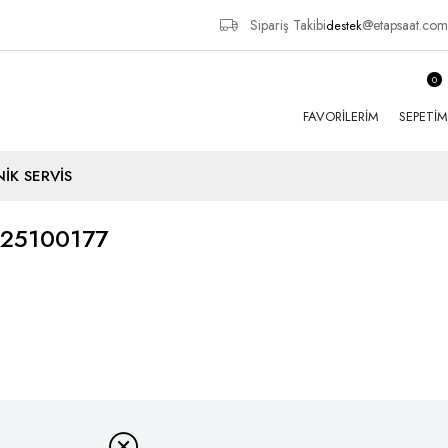
Sipariş Takibi
@etapsaat.com
destek
0
FAVORILERIM
SEPETIM
İK SERVİS
K25100177