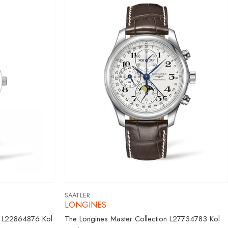
SAATLER
LONGINES
9 L22864876 Kol
The Longines Master Collection L27734783 Kol