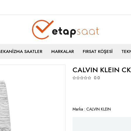
MEKANİZMA SAATLER
MARKALAR
FIRSAT KÖŞESİ
TEKN
CALVIN KLEIN C
0.0
Marka
:
CALVIN KLEIN