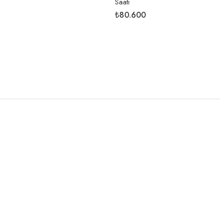
Saati
₺80.600