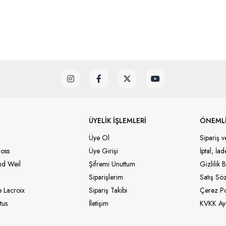
ÜYELİK İŞLEMLERİ
ÖNEMLİ
Üye Ol
Sipariş v
oss
Üye Girişi
İptal, İa
d Weil
Şifremi Unuttum
Gizlilik B
Siparişlerim
Satış Sö
 Lacroix
Sipariş Takibi
Çerez Pol
tus
İletişim
KVKK Ayd