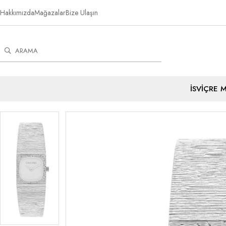
Hakkımızda
Mağazalar
Bize Ulaşın
İSVİÇRE 