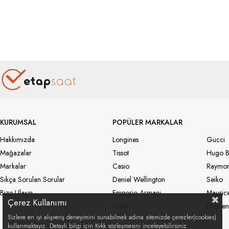
KURUMSAL
POPÜLER MARKALAR
Hakkımızda
Longines
Gucci
Mağazalar
Tissot
Hugo B
Markalar
Casio
Raymon
Sıkça Sorulan Sorular
Deniel Wellington
Seiko
Bize Ulaşın
Emporio Armani
Maurice
Çerez Kullanımı
Fossil
Momen
Sizlere en iyi alışveriş deneyimini sunabilmek adına sitemizde çerezler(cookies)
kullanmaktayız. Detaylı bilgi için Kvkk sözleşmesini inceleyebilirsiniz.