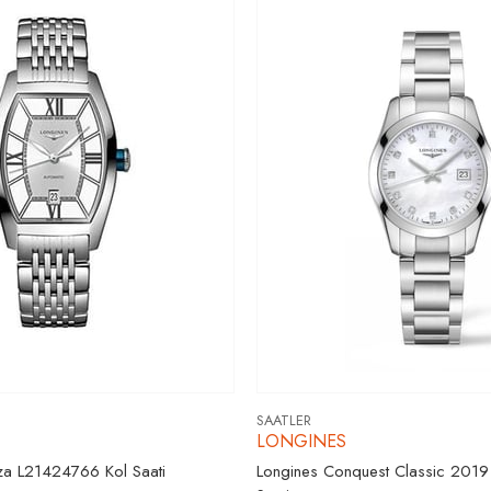
SAATLER
LONGINES
za L21424766 Kol Saati
Longines Conquest Classic 201