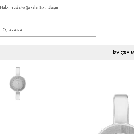
Hakkımızda
Mağazalar
Bize Ulaşın
İSVİÇRE 