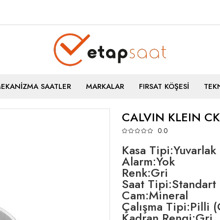
MEKANİZMA SAATLER
MARKALAR
FIRSAT KÖŞESİ
TEKN
CALVIN KLEIN C
0.0
Kasa Tipi:Yuvarlak
Alarm:Yok
Renk:Gri
Saat Tipi:Standart
Cam:Mineral
Çalışma Tipi:Pilli 
Kadran Rengi:Gri