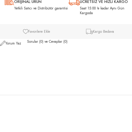
ORİJİNAL ÜRÜN
ÜCRETSİZ VE HIZLI KARGO
ı
Yetkili Satıcı ve Distribütör garantisi
Saat 15:00 'e kadar Aynı Gün
Kargoda
Favorilere Ekle
Kargo Bedava
Sorular (0) ve Cevaplar (0)
Yorum Yaz