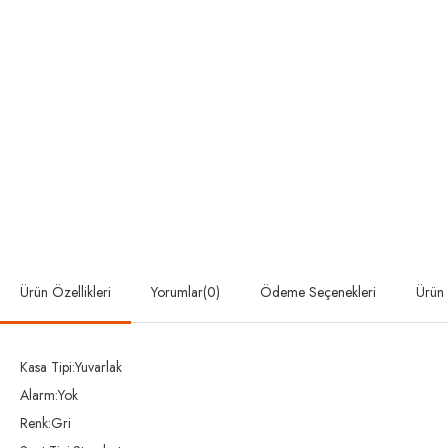
Ürün Özellikleri
Yorumlar
(0)
Ödeme Seçenekleri
Ürün 
Kasa Tipi:Yuvarlak
Alarm:Yok
Renk:Gri