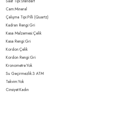
Saat Tipi:Standart
Cam:Mineral
Çalışma Tipi:Pilli (Quartz)
Kadran Rengi:Gri
Kasa Malzemesi:Çelik
Kasa Rengi:Gri
Kordon:Çelik
Kordon Rengi:Gri
Kronometre:Yok
Su Geçirmezlik:3 ATM
Takvim:Yok
Cinsiyet:Kadın