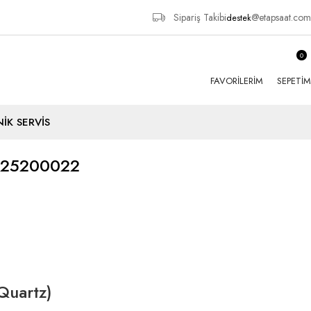
Sipariş Takibi
@etapsaat.com
destek
0
FAVORILERIM
SEPETIM
İK SERVİS
K25200022
(Quartz)