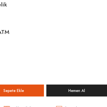
lik
 ATM