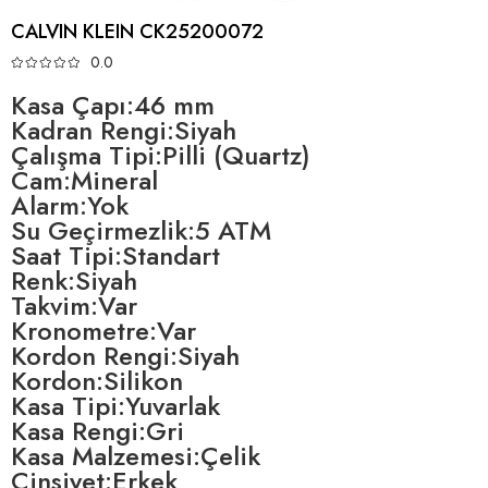
CALVIN KLEIN CK25200072
0.0
Kasa Çapı:46 mm
Kadran Rengi:Siyah
Çalışma Tipi:Pilli (Quartz)
Cam:Mineral
Alarm:Yok
Su Geçirmezlik:5 ATM
Saat Tipi:Standart
Renk:Siyah
Takvim:Var
Kronometre:Var
Kordon Rengi:Siyah
Kordon:Silikon
Kasa Tipi:Yuvarlak
Kasa Rengi:Gri
Kasa Malzemesi:Çelik
Cinsiyet:Erkek