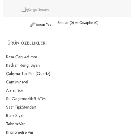
Kargo Bedava
Sorular (0) ve Cevaplar (0)
Yorum Yaz
ÜRÜN ÖZELLIKLERI
Kasa Çapı:46 mm
Kadran Rengi:Siyah
Çalışma Tipi:Pilli (Quartz)
Cam:Mineral
Alarm:Yok
Su Geçirmezlik:5 ATM
Saat Tipi:Standart
Renk:Siyah
Takvim:Var
Kronometre:Var