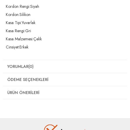
Kordon Rengi:Siyah
Kordon:Silikon
Kasa Tipi:Yuvarlak
Kasa Rengi:Gri
Kasa Malzemesi:Çelik
Cinsiyet:Erkek
YORUMLAR
(0)
ÖDEME SEÇENEKLERI
ÜRÜN ÖNERILERI