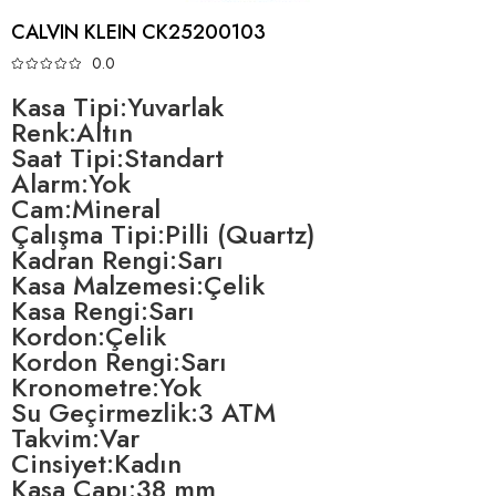
CALVIN KLEIN CK25200103
0.0
Kasa Tipi:Yuvarlak
Renk:Altın
Saat Tipi:Standart
Alarm:Yok
Cam:Mineral
Çalışma Tipi:Pilli (Quartz)
Kadran Rengi:Sarı
Kasa Malzemesi:Çelik
Kasa Rengi:Sarı
Kordon:Çelik
Kordon Rengi:Sarı
Kronometre:Yok
Su Geçirmezlik:3 ATM
Takvim:Var
Cinsiyet:Kadın
Kasa Çapı:38 mm