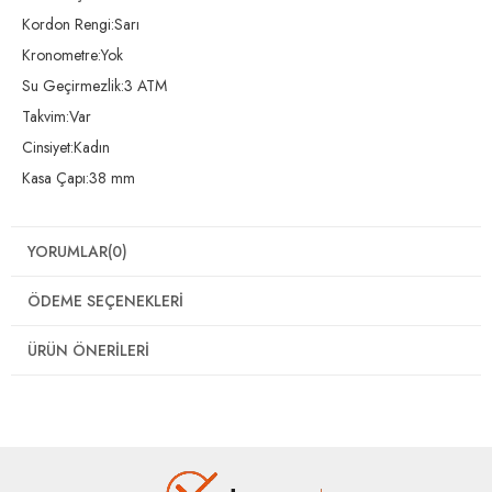
Kordon Rengi:Sarı
Kronometre:Yok
Su Geçirmezlik:3 ATM
Takvim:Var
Cinsiyet:Kadın
Kasa Çapı:38 mm
YORUMLAR
(0)
ÖDEME SEÇENEKLERI
ÜRÜN ÖNERILERI