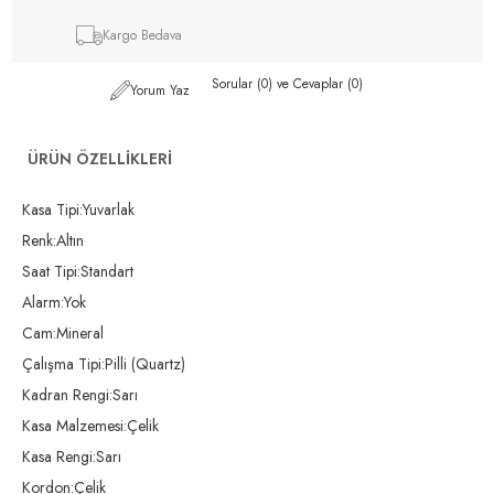
Kargo Bedava
Sorular (0) ve Cevaplar (0)
Yorum Yaz
ÜRÜN ÖZELLIKLERI
Kasa Tipi:Yuvarlak
Renk:Altın
Saat Tipi:Standart
Alarm:Yok
Cam:Mineral
Çalışma Tipi:Pilli (Quartz)
Kadran Rengi:Sarı
Kasa Malzemesi:Çelik
Kasa Rengi:Sarı
Kordon:Çelik