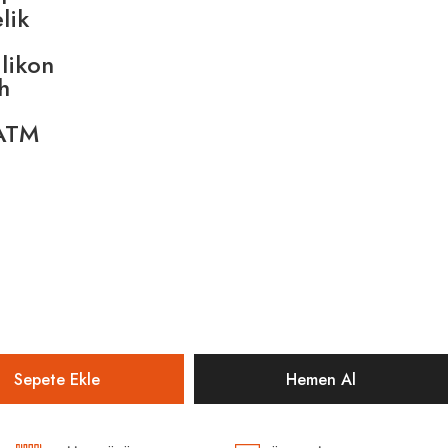
lik
ilikon
h
 ATM