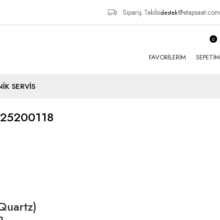
Sipariş Takibi
@etapsaat.com
destek
0
FAVORILERIM
SEPETIM
İK SERVİS
K25200118
(Quartz)
h