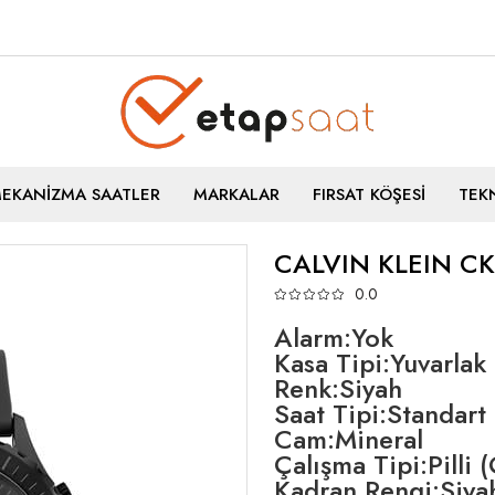
MEKANİZMA SAATLER
MARKALAR
FIRSAT KÖŞESİ
TEKN
CALVIN KLEIN C
0.0
Alarm:Yok
Kasa Tipi:Yuvarlak
Renk:Siyah
Saat Tipi:Standart
Cam:Mineral
Çalışma Tipi:Pilli 
Kadran Rengi:Siya