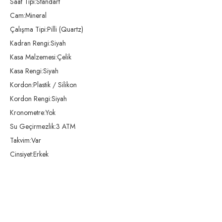
Saat Tipi:Standart
Cam:Mineral
Çalışma Tipi:Pilli (Quartz)
Kadran Rengi:Siyah
Kasa Malzemesi:Çelik
Kasa Rengi:Siyah
Kordon:Plastik / Silikon
Kordon Rengi:Siyah
Kronometre:Yok
Su Geçirmezlik:3 ATM
Takvim:Var
Cinsiyet:Erkek