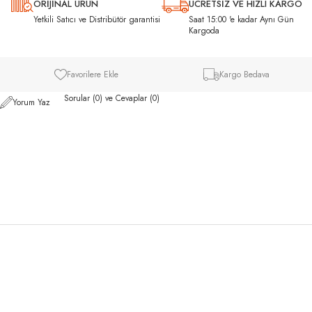
ORİJİNAL ÜRÜN
ÜCRETSİZ VE HIZLI KARGO
ı
Yetkili Satıcı ve Distribütör garantisi
Saat 15:00 'e kadar Aynı Gün
Kargoda
Favorilere Ekle
Kargo Bedava
Sorular (0) ve Cevaplar (0)
Yorum Yaz