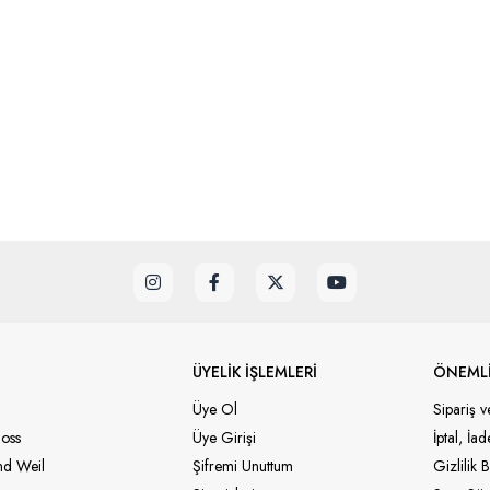
ÜYELİK İŞLEMLERİ
ÖNEMLİ
Üye Ol
Sipariş v
oss
Üye Girişi
İptal, İa
d Weil
Şifremi Unuttum
Gizlilik B