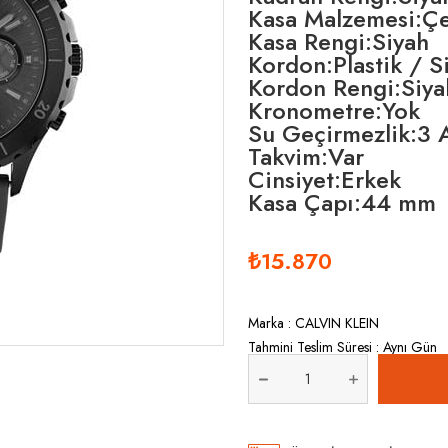
Kasa Malzemesi:Çe
Kasa Rengi:Siyah
Kordon:Plastik / S
Kordon Rengi:Siya
Kronometre:Yok
Su Geçirmezlik:3
Takvim:Var
Cinsiyet:Erkek
Kasa Çapı:44 mm
₺15.870
Marka
:
CALVIN KLEIN
Tahmini Teslim Süresi
:
Aynı Gün