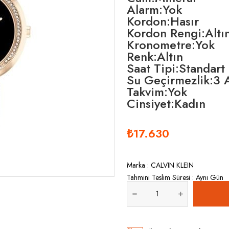
Alarm:Yok
Kordon:Hasır
Kordon Rengi:Altı
Kronometre:Yok
Renk:Altın
Saat Tipi:Standart
Su Geçirmezlik:3
Takvim:Yok
Cinsiyet:Kadın
₺17.630
Marka
:
CALVIN KLEIN
Tahmini Teslim Süresi
:
Aynı Gün