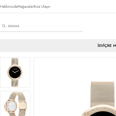
Hakkımızda
Mağazalar
Bize Ulaşın
İSVİÇRE 