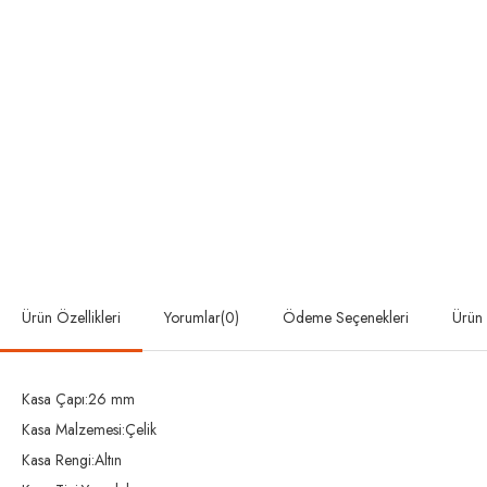
Ürün Özellikleri
Yorumlar
(0)
Ödeme Seçenekleri
Ürün 
Kasa Çapı:26 mm
Kasa Malzemesi:Çelik
Kasa Rengi:Altın