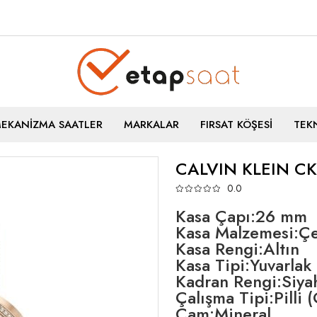
MEKANİZMA SAATLER
MARKALAR
FIRSAT KÖŞESİ
TEKN
CALVIN KLEIN C
0.0
Kasa Çapı:26 mm
Kasa Malzemesi:Çe
Kasa Rengi:Altın
Kasa Tipi:Yuvarlak
Kadran Rengi:Siya
Çalışma Tipi:Pilli 
Cam:Mineral