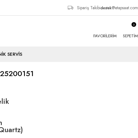
Sipariş Takibi
@etapsaat.com
destek
0
FAVORILERIM
SEPETIM
İK SERVİS
K25200151
lik
h
(Quartz)