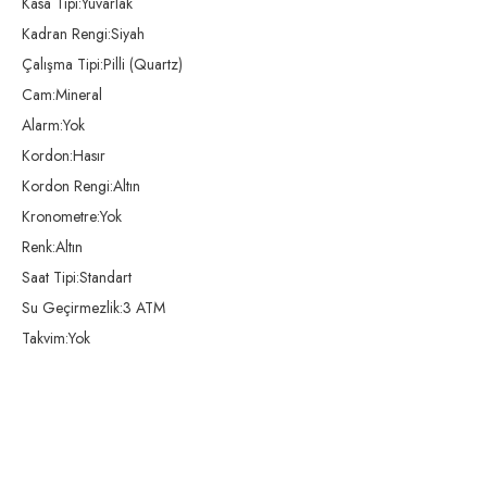
Kasa Tipi:Yuvarlak
Kadran Rengi:Siyah
Çalışma Tipi:Pilli (Quartz)
Cam:Mineral
Alarm:Yok
Kordon:Hasır
Kordon Rengi:Altın
Kronometre:Yok
Renk:Altın
Saat Tipi:Standart
Su Geçirmezlik:3 ATM
Takvim:Yok