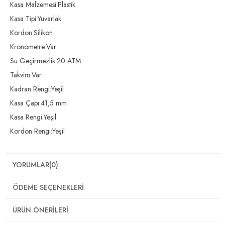
Kasa Malzemesi:Plastik
Kasa Tipi:Yuvarlak
Kordon:Silikon
Kronometre:Var
Su Geçirmezlik:20 ATM
Takvim:Var
Kadran Rengi:Yeşil
Kasa Çapı:41,5 mm
Kasa Rengi:Yeşil
Kordon Rengi:Yeşil
YORUMLAR
(0)
ÖDEME SEÇENEKLERI
ÜRÜN ÖNERILERI