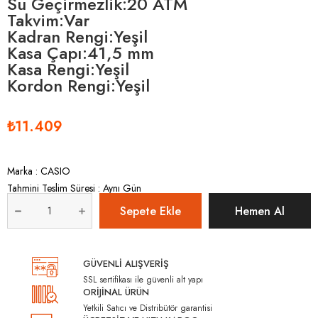
Su Geçirmezlik:20 ATM
Takvim:Var
Kadran Rengi:Yeşil
Kasa Çapı:41,5 mm
Kasa Rengi:Yeşil
Kordon Rengi:Yeşil
₺11.409
Marka
:
CASIO
Tahmini Teslim Süresi
:
Aynı Gün
GÜVENLİ ALIŞVERİŞ
SSL sertifikası ile güvenli alt yapı
ORİJİNAL ÜRÜN
Yetkili Satıcı ve Distribütör garantisi