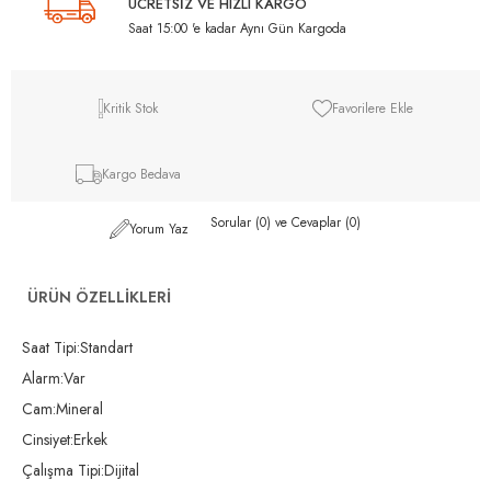
ÜCRETSİZ VE HIZLI KARGO
Saat 15:00 'e kadar Aynı Gün Kargoda
Kritik Stok
Favorilere Ekle
Kargo Bedava
Sorular (0) ve Cevaplar (0)
Yorum Yaz
ÜRÜN ÖZELLIKLERI
Saat Tipi:Standart
Alarm:Var
Cam:Mineral
Cinsiyet:Erkek
Çalışma Tipi:Dijital