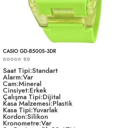
CASIO GD-B500S-3DR
0.0
Saat Tipi:Standart
Alarm:Var
Cam:Mineral
Cinsiyet:Erkek
Çalışma Tipi:Dijital
Kasa Malzemesi:Plastik
Kasa Tipi:Yuvarlak
Kordon:Silikon
Kronometre:Var