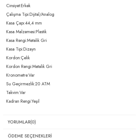
Cinsiyet:Erkek
Çalışma Tipi:Dijital/Analog
Kasa Çapı:44,4 mm
Kasa Malzemesi:Plastik
Kasa Rengi:Metalik Gri
Kasa Tipi:Dizayn
Kordon:Çelik
Kordon Rengi:Metalik Gri
Kronometre:Var
Su Geçirmezlik:20 ATM
Takvim:Var
Kadran Rengi:Yeşil
YORUMLAR
(0)
ÖDEME SEÇENEKLERI