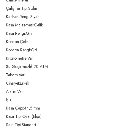
Cam:Mineral
Çalışma Tipi:Solar
Kadran Rengi:Siyah
Kasa Malzemesi:Çelik
Kasa Rengi:Gri
Kordon:Çelik
Kordon Rengi:Gri
Kronometre:Var
Su Geçirmezlik:20 ATM
Takvim:Var
Cinsiyet:Erkek
Alarm:Var
Işık:
Kasa Çapı:44,5 mm
Kasa Tipi:Oval (Elips)
Saat Tipi:Standart