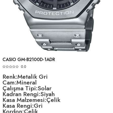
CASIO GM-B2100D-1ADR
0.0
Renk:Metalik Gri
Cam:Mineral
Çalışma Tipi:Solar
Kadran Rengi:Siyah
Kasa Malzemesi:Çelik
Kasa Rengi:Gri
Kordon:Çelik