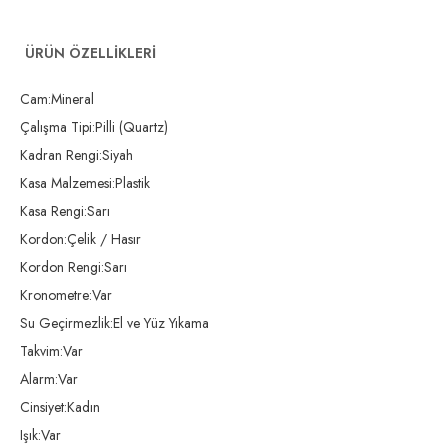
ÜRÜN ÖZELLIKLERI
Cam:Mineral
Çalışma Tipi:Pilli (Quartz)
Kadran Rengi:Siyah
Kasa Malzemesi:Plastik
Kasa Rengi:Sarı
Kordon:Çelik / Hasır
Kordon Rengi:Sarı
Kronometre:Var
Su Geçirmezlik:El ve Yüz Yıkama
Takvim:Var
Alarm:Var
Cinsiyet:Kadın
Işık:Var