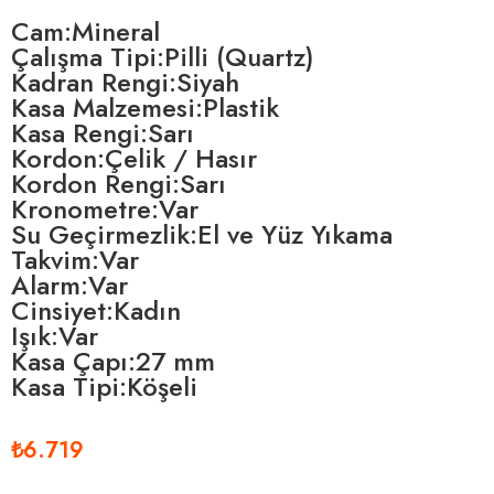
Cam:Mineral
Çalışma Tipi:Pilli (Quartz)
Kadran Rengi:Siyah
Kasa Malzemesi:Plastik
Kasa Rengi:Sarı
Kordon:Çelik / Hasır
Kordon Rengi:Sarı
Kronometre:Var
Su Geçirmezlik:El ve Yüz Yıkama
Takvim:Var
Alarm:Var
Cinsiyet:Kadın
Işık:Var
Kasa Çapı:27 mm
Kasa Tipi:Köşeli
₺6.719