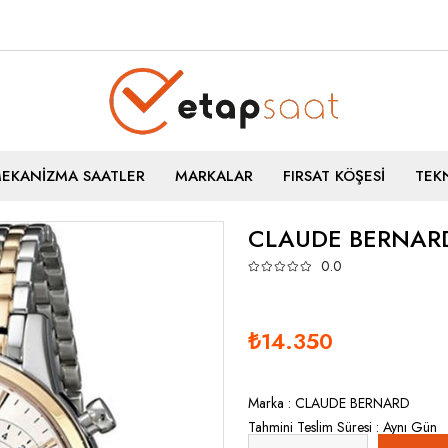
MEKANİZMA SAATLER
MARKALAR
FIRSAT KÖŞESİ
TEKN
CLAUDE BERNARD
0.0
₺14.350
Marka
:
CLAUDE BERNARD
Tahmini Teslim Süresi
:
Aynı Gün