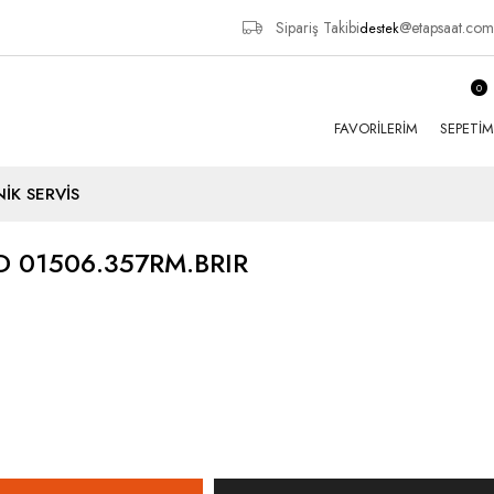
Sipariş Takibi
@etapsaat.com
destek
0
FAVORILERIM
SEPETIM
İK SERVİS
 01506.357RM.BRIR