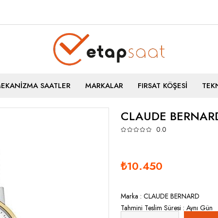
MEKANİZMA SAATLER
MARKALAR
FIRSAT KÖŞESİ
TEKN
CLAUDE BERNARD
0.0
₺10.450
Marka
:
CLAUDE BERNARD
Tahmini Teslim Süresi
:
Aynı Gün