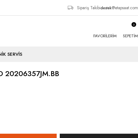
Sipariş Takibi
@etapsaat.com
destek
0
FAVORILERIM
SEPETIM
İK SERVİS
 20206357JM.BB