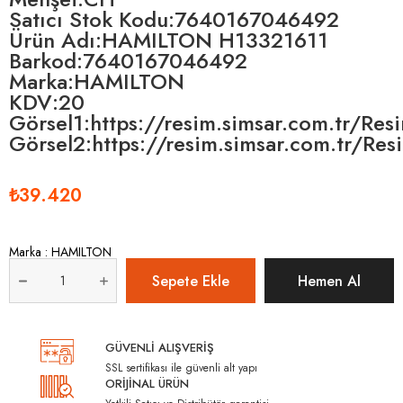
Satıcı Stok Kodu:7640167046492
Ürün Adı:HAMILTON H13321611
Barkod:7640167046492
Marka:HAMILTON
KDV:20
Görsel1:https://resim.simsar.com.tr/R
Görsel2:https://resim.simsar.com.tr/R
₺39.420
Marka
:
HAMILTON
GÜVENLİ ALIŞVERİŞ
SSL sertifikası ile güvenli alt yapı
ORİJİNAL ÜRÜN