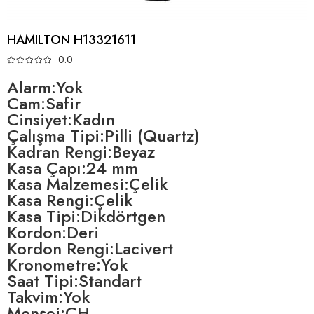
HAMILTON H13321611
0.0
Alarm:Yok
Cam:Safir
Cinsiyet:Kadın
Çalışma Tipi:Pilli (Quartz)
Kadran Rengi:Beyaz
Kasa Çapı:24 mm
Kasa Malzemesi:Çelik
Kasa Rengi:Çelik
Kasa Tipi:Dikdörtgen
Kordon:Deri
Kordon Rengi:Lacivert
Kronometre:Yok
Saat Tipi:Standart
Takvim:Yok
Menşei:CH