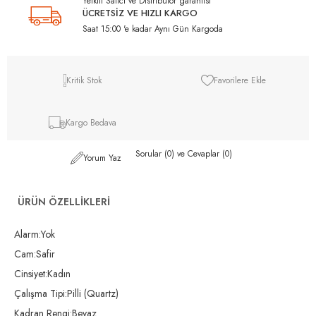
Yetkili Satıcı ve Distribütör garantisi
ÜCRETSİZ VE HIZLI KARGO
Saat 15:00 'e kadar Aynı Gün Kargoda
Kritik Stok
Favorilere Ekle
Kargo Bedava
Sorular (0) ve Cevaplar (0)
Yorum Yaz
ÜRÜN ÖZELLIKLERI
Alarm:Yok
Cam:Safir
Cinsiyet:Kadın
Çalışma Tipi:Pilli (Quartz)
Kadran Rengi:Beyaz