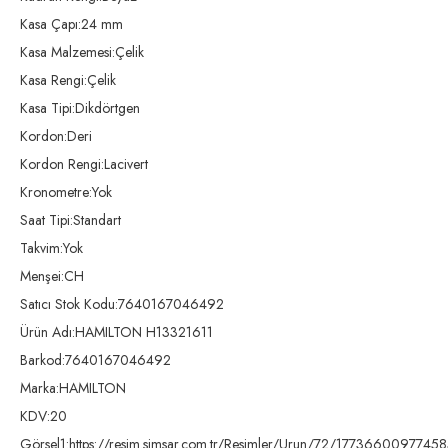
Kasa Çapı:24 mm
Kasa Malzemesi:Çelik
Kasa Rengi:Çelik
Kasa Tipi:Dikdörtgen
Kordon:Deri
Kordon Rengi:Lacivert
Kronometre:Yok
Saat Tipi:Standart
Takvim:Yok
Menşei:CH
Satıcı Stok Kodu:7640167046492
Ürün Adı:HAMILTON H13321611
Barkod:7640167046492
Marka:HAMILTON
KDV:20
Görsel1:https://resim.simsar.com.tr/Resimler/Urun/72/17736600977458