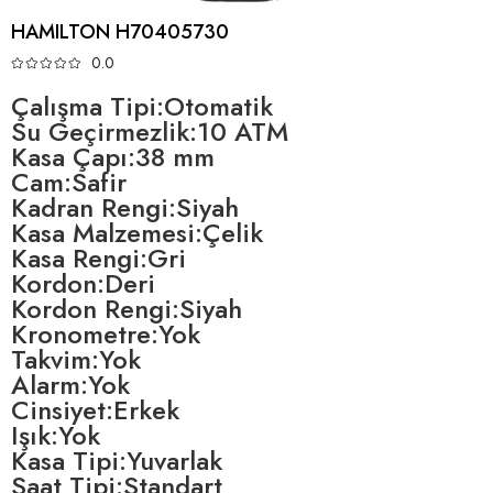
HAMILTON H70405730
0.0
Çalışma Tipi:Otomatik
Su Geçirmezlik:10 ATM
Kasa Çapı:38 mm
Cam:Safir
Kadran Rengi:Siyah
Kasa Malzemesi:Çelik
Kasa Rengi:Gri
Kordon:Deri
Kordon Rengi:Siyah
Kronometre:Yok
Takvim:Yok
Alarm:Yok
Cinsiyet:Erkek
Işık:Yok
Kasa Tipi:Yuvarlak
Saat Tipi:Standart