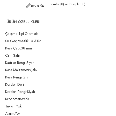
Sorular (0) ve Cevaplar (0)
Yorum Yaz
ÜRÜN ÖZELLIKLERI
Çalışma Tipi:Otomatik
Su Geçirmezlik:10 ATM
Kasa Çapı:38 mm
Cam:Safir
Kadran Rengi:Siyah
Kasa Malzemesi:Çelik
Kasa Rengi:Gri
Kordon:Deri
Kordon Rengi:Siyah
Kronometre:Yok
Takvim:Yok
Alarm:Yok