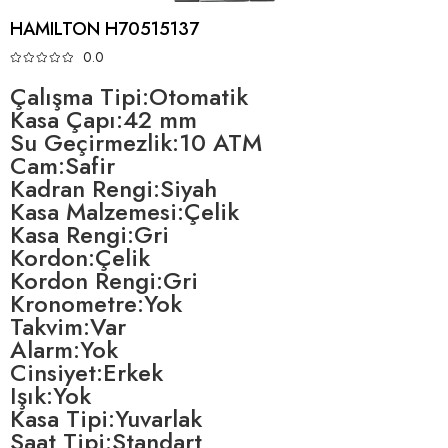
HAMILTON H70515137
0.0
Çalışma Tipi:Otomatik
Kasa Çapı:42 mm
Su Geçirmezlik:10 ATM
Cam:Safir
Kadran Rengi:Siyah
Kasa Malzemesi:Çelik
Kasa Rengi:Gri
Kordon:Çelik
Kordon Rengi:Gri
Kronometre:Yok
Takvim:Var
Alarm:Yok
Cinsiyet:Erkek
Işık:Yok
Kasa Tipi:Yuvarlak
Saat Tipi:Standart