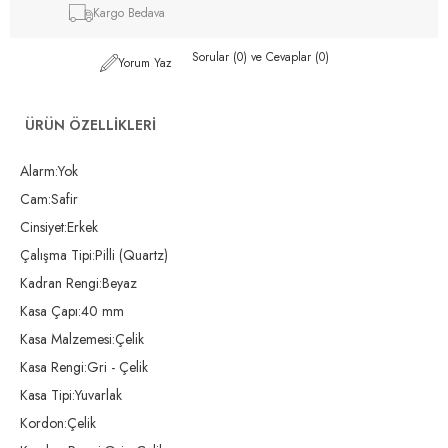
Kargo Bedava
Sorular (0) ve Cevaplar (0)
Yorum Yaz
ÜRÜN ÖZELLIKLERI
Alarm:Yok
Cam:Safir
Cinsiyet:Erkek
Çalışma Tipi:Pilli (Quartz)
Kadran Rengi:Beyaz
Kasa Çapı:40 mm
Kasa Malzemesi:Çelik
Kasa Rengi:Gri - Çelik
Kasa Tipi:Yuvarlak
Kordon:Çelik