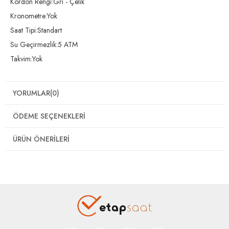
Kordon Rengi:Gri - Çelik
Kronometre:Yok
Saat Tipi:Standart
Su Geçirmezlik:5 ATM
Takvim:Yok
YORUMLAR
(0)
ÖDEME SEÇENEKLERI
ÜRÜN ÖNERILERI