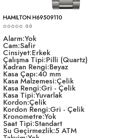
HAMILTON H69509110
0.0
Alarm:Yok
Cam:Safir
Cinsiyet:Erkek
Çalışma Tipi:Pilli (Quartz)
Kadran Rengi:Beyaz
Kasa Çapı:40 mm
Kasa Malzemesi:Çelik
Kasa Rengi:Gri - Çelik
Kasa Tipi:Yuvarlak
Kordon:Çelik
Kordon Rengi:Gri - Çelik
Kronometre:Yok
Saat Tipi:Standart
Su Geçirmezlik:5 ATM
Takvim:Yok