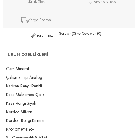
Kritik Stok
Favorilere Ekle
Kargo Bedava
Sorular (0) ve Cevaplar (0)
Yorum Yaz
ÜRÜN ÖZELLIKLERI
Cam:Mineral
Çalışma Tipi:Analog
Kadran Rengi:Renkli
Kasa Malzemesi:Çelik
Kasa Rengi:Siyah
Kordon:Silikon
Kordon Rengi:Kırmızı
Kronometre:Yok
Su Geçirmezlik:5 ATM