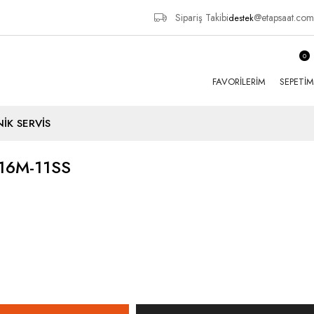
Sipariş Takibi
@etapsaat.com
destek
0
FAVORILERIM
SEPETIM
İK SERVİS
6M-11SS