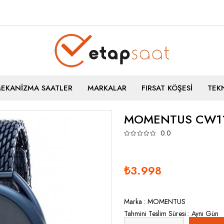
MEKANİZMA SAATLER
MARKALAR
FIRSAT KÖŞESİ
TEKN
MOMENTUS CW11
0.0
₺3.998
Marka
:
MOMENTUS
Tahmini Teslim Süresi
:
Aynı Gün