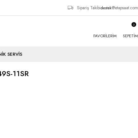
Sipariş Takibi
@etapsaat.com
destek
0
FAVORILERIM
SEPETIM
İK SERVİS
9S-11SR