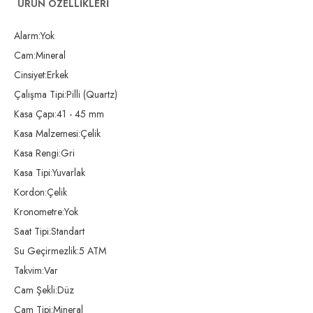
ÜRÜN ÖZELLIKLERI
Alarm:Yok
Cam:Mineral
Cinsiyet:Erkek
Çalışma Tipi:Pilli (Quartz)
Kasa Çapı:41 - 45 mm
Kasa Malzemesi:Çelik
Kasa Rengi:Gri
Kasa Tipi:Yuvarlak
Kordon:Çelik
Kronometre:Yok
Saat Tipi:Standart
Su Geçirmezlik:5 ATM
Takvim:Var
Cam Şekli:Düz
Cam Tipi:Mineral