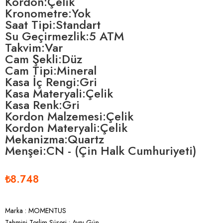
Kordon:Çelik
Kronometre:Yok
Saat Tipi:Standart
Su Geçirmezlik:5 ATM
Takvim:Var
Cam Şekli:Düz
Cam Tipi:Mineral
Kasa İç Rengi:Gri
Kasa Materyali:Çelik
Kasa Renk:Gri
Kordon Malzemesi:Çelik
Kordon Materyali:Çelik
Mekanizma:Quartz
Menşei:CN - (Çin Halk Cumhuriyeti)
₺8.748
Marka
:
MOMENTUS
Tahmini Teslim Süresi
:
Aynı Gün