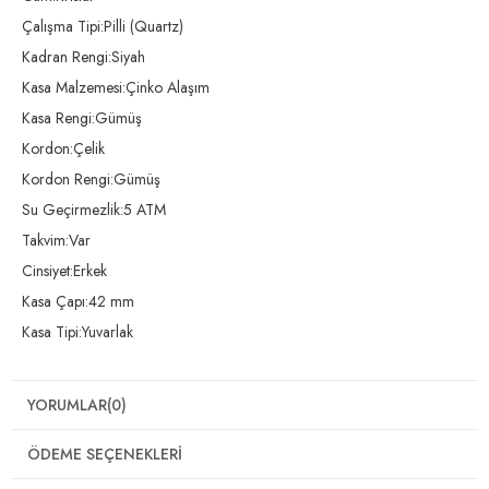
Çalışma Tipi:Pilli (Quartz)
Kadran Rengi:Siyah
Kasa Malzemesi:Çinko Alaşım
Kasa Rengi:Gümüş
Kordon:Çelik
Kordon Rengi:Gümüş
Su Geçirmezlik:5 ATM
Takvim:Var
Cinsiyet:Erkek
Kasa Çapı:42 mm
Kasa Tipi:Yuvarlak
YORUMLAR
(0)
ÖDEME SEÇENEKLERI