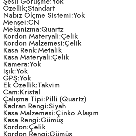
Sesli Görüşme:Yok
Özellik:Standart
Nabız Ölçme Sistemi:Yok
Menşei:CN
Mekanizma:Quartz
Kordon Materyali:Çelik
Kordon Malzemesi:Çelik
Kasa Renk:Metalik
Kasa Materyali:Çelik
Kamera:Yok
Işık:Yok
GPS:Yok
Ek Özellik:Takvim
Cam:Kristal
Çalışma Tipi:Pilli (Quartz)
Kadran Rengi:Siyah
Kasa Malzemesi:Çinko Alaşım
Kasa Rengi:Gümüş
Kordon:Çelik
Kordon Rengi:Gümüş