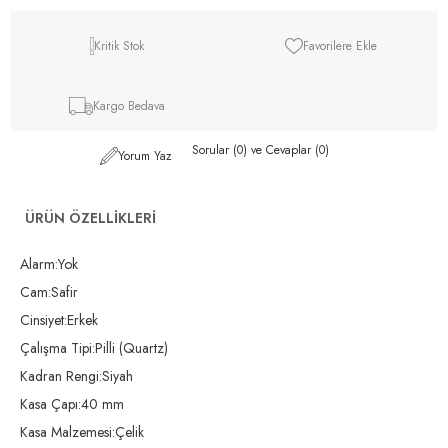
Kritik Stok
Favorilere Ekle
Kargo Bedava
Sorular (0) ve Cevaplar (0)
Yorum Yaz
ÜRÜN ÖZELLIKLERI
Alarm:Yok
Cam:Safir
Cinsiyet:Erkek
Çalışma Tipi:Pilli (Quartz)
Kadran Rengi:Siyah
Kasa Çapı:40 mm
Kasa Malzemesi:Çelik