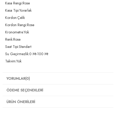
Kasa Rengi:Rose
Kasa Tipi:Yuvarlak
Kordon:Çelik
Kordon Rengi:Rose
Kronometre:Yok
Renk:Rose
Saat Tipi:Standart
Su Geçirmezlik:0 Mt-100 Mt
Takvim:Yok
YORUMLAR
(0)
ÖDEME SEÇENEKLERI
ÜRÜN ÖNERILERI