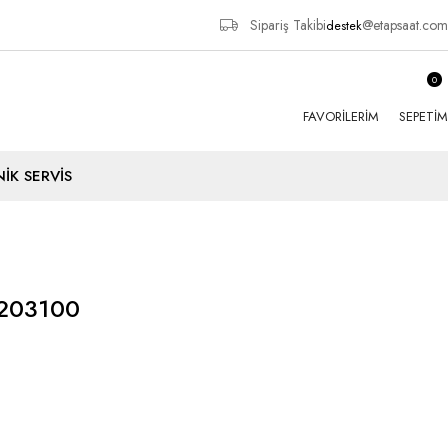
Sipariş Takibi
@etapsaat.com
destek
0
FAVORILERIM
SEPETIM
İK SERVİS
203100