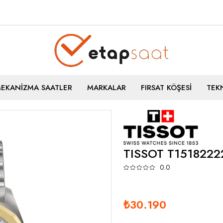
MEKANİZMA SAATLER
MARKALAR
FIRSAT KÖŞESİ
TEKN
TISSOT T1518222
0.0
₺30.190