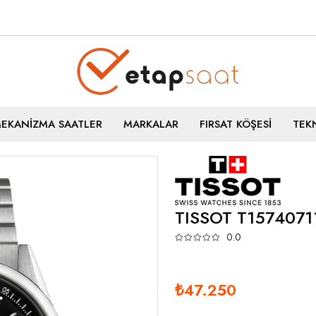
MEKANİZMA SAATLER
MARKALAR
FIRSAT KÖŞESİ
TEKN
TISSOT T1574071
0.0
₺47.250