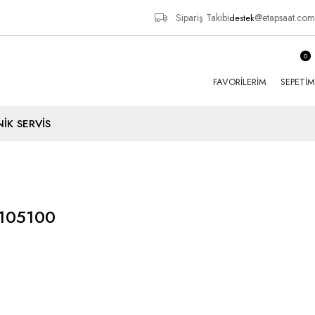
Sipariş Takibi
@etapsaat.com
destek
0
FAVORILERIM
SEPETIM
İK SERVİS
105100