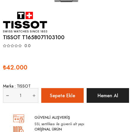
TISSOT T1658071103100
0.0
₺42.000
Marka
:
TISSOT
GÜVENLİ ALIŞVERİŞ
SSL sertifikası ile güvenli alt yapı
ORİJİNAL ÜRÜN