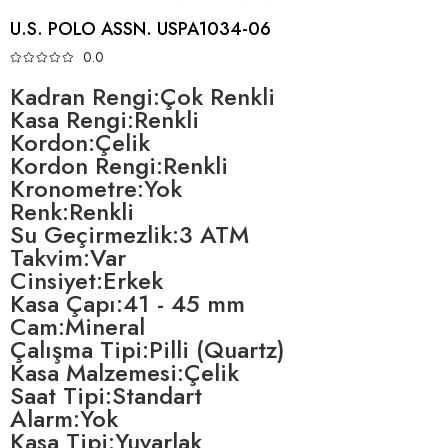
U.S. POLO ASSN. USPA1034-06
0.0
Kadran Rengi:Çok Renkli
Kasa Rengi:Renkli
Kordon:Çelik
Kordon Rengi:Renkli
Kronometre:Yok
Renk:Renkli
Su Geçirmezlik:3 ATM
Takvim:Var
Cinsiyet:Erkek
Kasa Çapı:41 - 45 mm
Cam:Mineral
Çalışma Tipi:Pilli (Quartz)
Kasa Malzemesi:Çelik
Saat Tipi:Standart
Alarm:Yok
Kasa Tipi:Yuvarlak