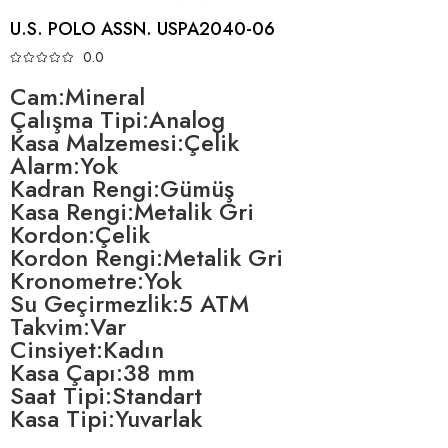
U.S. POLO ASSN. USPA2040-06
0.0
Cam:Mineral
Çalışma Tipi:Analog
Kasa Malzemesi:Çelik
Alarm:Yok
Kadran Rengi:Gümüş
Kasa Rengi:Metalik Gri
Kordon:Çelik
Kordon Rengi:Metalik Gri
Kronometre:Yok
Su Geçirmezlik:5 ATM
Takvim:Var
Cinsiyet:Kadın
Kasa Çapı:38 mm
Saat Tipi:Standart
Kasa Tipi:Yuvarlak