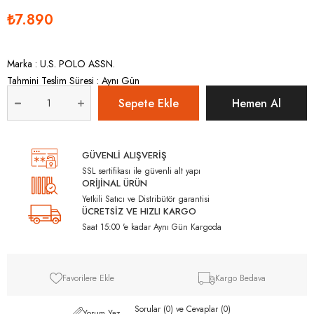
₺7.890
Marka
:
U.S. POLO ASSN.
Tahmini Teslim Süresi
:
Aynı Gün
GÜVENLİ ALIŞVERİŞ
SSL sertifikası ile güvenli alt yapı
ORİJİNAL ÜRÜN
Yetkili Satıcı ve Distribütör garantisi
ÜCRETSİZ VE HIZLI KARGO
Saat 15:00 'e kadar Aynı Gün Kargoda
Favorilere Ekle
Kargo Bedava
Sorular (0) ve Cevaplar (0)
Yorum Yaz