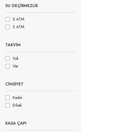
SU GEÇIRMEZLIK
5 ATM
3 ATM
TAKVIM
Yok
Var
CINSIYET
Kadın
Erkek
KASA ÇAPI