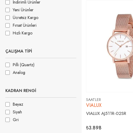
İndirimli Ürünler
Yeni Ürünler
Ücretsiz Kargo
Fırsat Ürünleri
Hızlı Kargo
ÇALIŞMA TIPI
Pilli (Quartz)
Analog
KADRAN RENGI
SAATLER
Beyaz
VIALUX
Siyah
VIALUX AJ511R-02SR
Gri
₺3.898