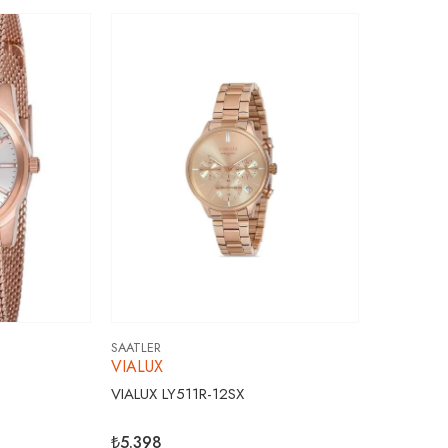
SAATLER
VIALUX
VIALUX LY511R-12SX
₺5.398