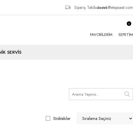
Sipariş Takibi
@etapsaat.com
destek
0
FAVORILERIM
SEPETIM
İK SERVİS
Stoktakiler