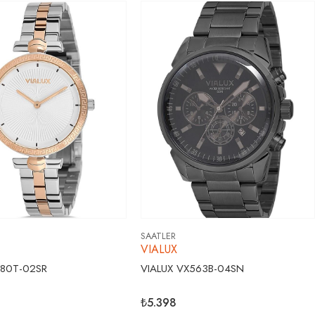
SAATLER
VIALUX
480T-02SR
VIALUX VX563B-04SN
₺5.398