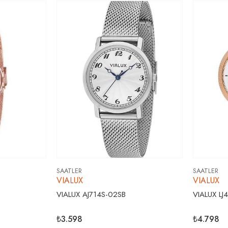
SAATLER
SAATLER
VIALUX
VIALUX
VIALUX AJ714S-02SB
VIALUX LJ
₺3.598
₺4.798