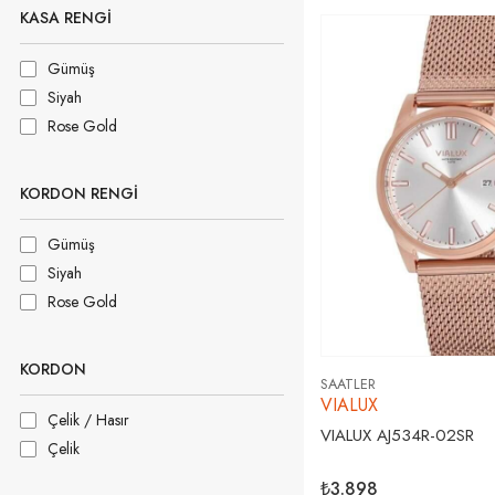
KASA RENGI
Gümüş
Siyah
Rose Gold
KORDON RENGI
Gümüş
Siyah
Rose Gold
KORDON
SAATLER
VIALUX
Çelik / Hasır
VIALUX AJ534R-02SR
Çelik
₺3.898