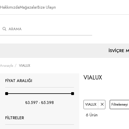
Hakkımızda
Mağazalar
Bize Ulaşın
İSVİÇRE 
Anasayfa
VIALUX
VIALUX
FIYAT ARALIĞI
₺3.597 - ₺5.398
VIALUX
Filtrelemeyi
6 Ürün
FILTRELER