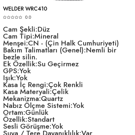
WELDER WRC410
0.0
Cam Şekli:Düz
Cam Tipi:Mineral
Menşei:CN - (Çin Halk Cumhuriyeti)
Bakım Talimatları (Genel):Nemli bir
bezle silin.
Ek Özellik:Su Geçirmez
GPS:Yok
Işık:Yok
Kasa İç Rengi:Çok Renkli
Kasa Materyali:Çelik
Mekanizma:Quartz
Nabız Ölçme Sistemi:Yok
Ortam:Günlük
Özellik:Standart
Sesli Görüşme:Yok
Suya / Tere Dayanıklılık:Var