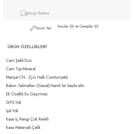
Kargo Bedava
Sorular (0) ve Cevaplar (0)
Yorum Yaz
ÜRÜN ÖZELLIKLERI
Cam Şekli:Düz
Cam Tipi:Mineral
Menşei:CN - (Çin Halk Cumhuriyeti)
Bakım Talimatları (Genel):Nemli bir bezle silin.
Ek Özellik:Su Geçirmez
GPS:Yok
Işık:Yok
Kasa İç Rengi:Çok Renkli
Kasa Materyali:Çelik