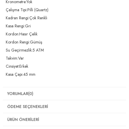
Kronometre:Yok
Çalışma Tipi:Pilli (Quartz)
Kadran Rengi:Çok Renkli
Kasa Rengi:Gri
Kordon:Hasır Çelik
Kordon Rengi:Gümüş
Su Geçirmezlik:5 ATM
Takvim:Var
Cinsiyet:Erkek
Kasa Çapı:45 mm
YORUMLAR
(0)
ÖDEME SEÇENEKLERI
ÜRÜN ÖNERILERI