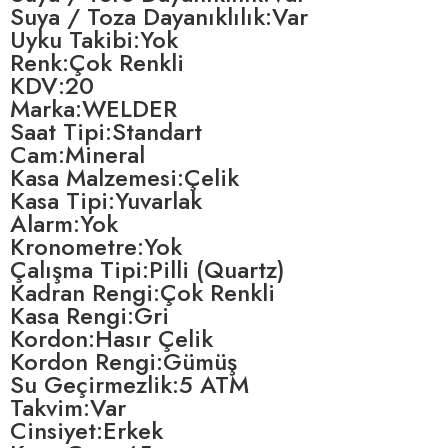
Suya / Toza Dayanıklılık:Var
Uyku Takibi:Yok
Renk:Çok Renkli
KDV:20
Marka:WELDER
Saat Tipi:Standart
Cam:Mineral
Kasa Malzemesi:Çelik
Kasa Tipi:Yuvarlak
Alarm:Yok
Kronometre:Yok
Çalışma Tipi:Pilli (Quartz)
Kadran Rengi:Çok Renkli
Kasa Rengi:Gri
Kordon:Hasır Çelik
Kordon Rengi:Gümüş
Su Geçirmezlik:5 ATM
Takvim:Var
Cinsiyet:Erkek