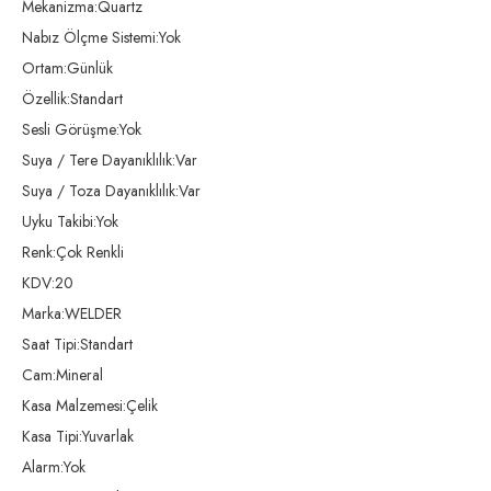
Mekanizma:Quartz
Nabız Ölçme Sistemi:Yok
Ortam:Günlük
Özellik:Standart
Sesli Görüşme:Yok
Suya / Tere Dayanıklılık:Var
Suya / Toza Dayanıklılık:Var
Uyku Takibi:Yok
Renk:Çok Renkli
KDV:20
Marka:WELDER
Saat Tipi:Standart
Cam:Mineral
Kasa Malzemesi:Çelik
Kasa Tipi:Yuvarlak
Alarm:Yok