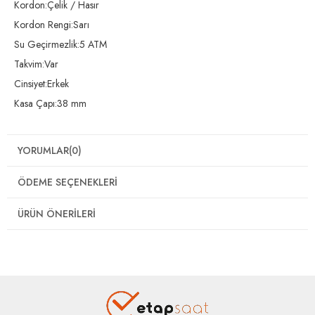
Kordon:Çelik / Hasır
Kordon Rengi:Sarı
Su Geçirmezlik:5 ATM
Takvim:Var
Cinsiyet:Erkek
Kasa Çapı:38 mm
YORUMLAR
(0)
ÖDEME SEÇENEKLERI
ÜRÜN ÖNERILERI