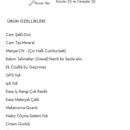
Sorular (0) ve Cevaplar (0)
Yorum Yaz
ÜRÜN ÖZELLIKLERI
Cam Şekli:Düz
Cam Tipi:Mineral
Menşei:CN - (Çin Halk Cumhuriyeti)
Bakım Talimatları (Genel):Nemli bir bezle silin.
Ek Özellik:Su Geçirmez
GPS:Yok
Işık:Yok
Kasa İç Rengi:Çok Renkli
Kasa Materyali:Çelik
Mekanizma:Quartz
Nabız Ölçme Sistemi:Yok
Ortam:Günlük