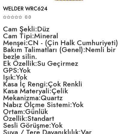
WELDER WRC624
0.0
Cam Şekli:Düz
Cam Tipi:Mineral
Menşei:CN - (Çin Halk Cumhuriyeti)
Bakım Talimatları (Genel):Nemli bir
bezle silin.
Ek Özellik:Su Geçirmez
GPS:Yok
Işık:Yok
Kasa İç Rengi:Çok Renkli
Kasa Materyali:Çelik
Mekanizma:Quartz
Nabız Ölçme Sistemi:Yok
Ortam:Günlük
Özellik:Standart
Sesli Görüşme:Yok
Suya / Tere Dayanıklılık:Var