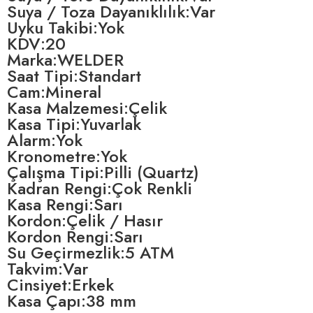
Suya / Toza Dayanıklılık:Var
Uyku Takibi:Yok
KDV:20
Marka:WELDER
Saat Tipi:Standart
Cam:Mineral
Kasa Malzemesi:Çelik
Kasa Tipi:Yuvarlak
Alarm:Yok
Kronometre:Yok
Çalışma Tipi:Pilli (Quartz)
Kadran Rengi:Çok Renkli
Kasa Rengi:Sarı
Kordon:Çelik / Hasır
Kordon Rengi:Sarı
Su Geçirmezlik:5 ATM
Takvim:Var
Cinsiyet:Erkek
Kasa Çapı:38 mm