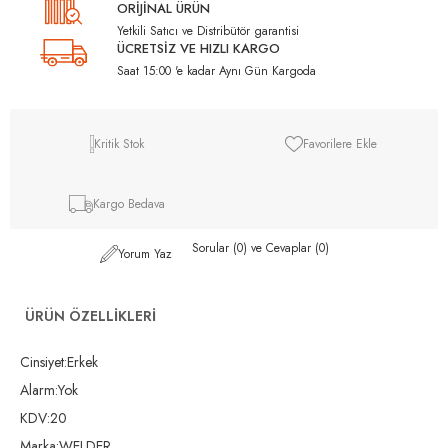
ORİJİNAL ÜRÜN
Yetkili Satıcı ve Distribütör garantisi
ÜCRETSİZ VE HIZLI KARGO
Saat 15:00 'e kadar Aynı Gün Kargoda
Kritik Stok
Favorilere Ekle
Kargo Bedava
Sorular (0) ve Cevaplar (0)
Yorum Yaz
ÜRÜN ÖZELLIKLERI
Cinsiyet:Erkek
Alarm:Yok
KDV:20
Marka:WELDER