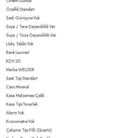
Ortam:Günlük
Özellik:Standart
Sesli Görüşme:Yok
Suya / Tere Dayanıklılık:Var
Suya / Toza Dayanıklılık:Var
Uyku Takibi:Yok
Renk:Lacivert
KDV:20
Marka:WELDER
Saat Tipi:Standart
Cam:Mineral
Kasa Malzemesi:Çelik
Kasa Tipi:Yuvarlak
Alarm:Yok
Kronometre:Yok
Çalışma Tipi:Pilli (Quartz)