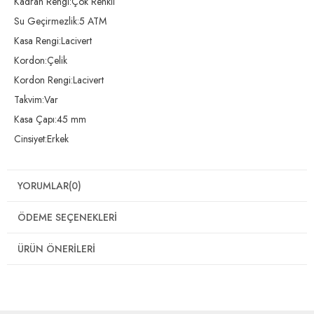
Kadran Rengi:Çok Renkli
Su Geçirmezlik:5 ATM
Kasa Rengi:Lacivert
Kordon:Çelik
Kordon Rengi:Lacivert
Takvim:Var
Kasa Çapı:45 mm
Cinsiyet:Erkek
YORUMLAR
(0)
ÖDEME SEÇENEKLERI
ÜRÜN ÖNERILERI