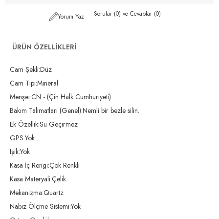
Sorular (0) ve Cevaplar (0)
Yorum Yaz
ÜRÜN ÖZELLIKLERI
Cam Şekli:Düz
Cam Tipi:Mineral
Menşei:CN - (Çin Halk Cumhuriyeti)
Bakım Talimatları (Genel):Nemli bir bezle silin.
Ek Özellik:Su Geçirmez
GPS:Yok
Işık:Yok
Kasa İç Rengi:Çok Renkli
Kasa Materyali:Çelik
Mekanizma:Quartz
Nabız Ölçme Sistemi:Yok