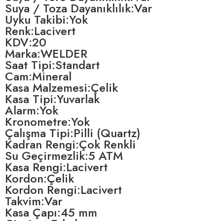
Suya / Toza Dayanıklılık:Var
Uyku Takibi:Yok
Renk:Lacivert
KDV:20
Marka:WELDER
Saat Tipi:Standart
Cam:Mineral
Kasa Malzemesi:Çelik
Kasa Tipi:Yuvarlak
Alarm:Yok
Kronometre:Yok
Çalışma Tipi:Pilli (Quartz)
Kadran Rengi:Çok Renkli
Su Geçirmezlik:5 ATM
Kasa Rengi:Lacivert
Kordon:Çelik
Kordon Rengi:Lacivert
Takvim:Var
Kasa Çapı:45 mm