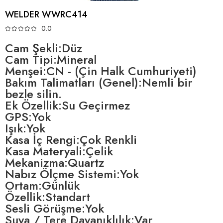
WELDER WWRC414
0.0
Cam Şekli:Düz
Cam Tipi:Mineral
Menşei:CN - (Çin Halk Cumhuriyeti)
Bakım Talimatları (Genel):Nemli bir
bezle silin.
Ek Özellik:Su Geçirmez
GPS:Yok
Işık:Yok
Kasa İç Rengi:Çok Renkli
Kasa Materyali:Çelik
Mekanizma:Quartz
Nabız Ölçme Sistemi:Yok
Ortam:Günlük
Özellik:Standart
Sesli Görüşme:Yok
Suya / Tere Dayanıklılık:Var