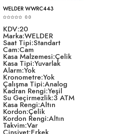
WELDER WWRC443
0.0
KDV:20
Marka:WELDER
Saat Tipi:Standart
Cam:Cam
Kasa Malzemesi:Çelik
Kasa Tipi:Yuvarlak
Alarm:Yok
Kronometre:Yok
Çalışma Tipi:Analog
Kadran Rengi:Yeşil
Su Geçirmezlik:3 ATM
Kasa Rengi:Altın
Kordon:Çelik
Kordon Rengi:Altın
Takvim:Var
Cinsiyet:Erkek