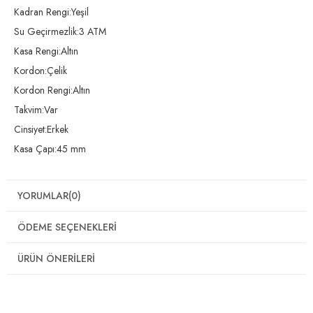
Kadran Rengi:Yeşil
Su Geçirmezlik:3 ATM
Kasa Rengi:Altın
Kordon:Çelik
Kordon Rengi:Altın
Takvim:Var
Cinsiyet:Erkek
Kasa Çapı:45 mm
YORUMLAR
(0)
ÖDEME SEÇENEKLERI
ÜRÜN ÖNERILERI