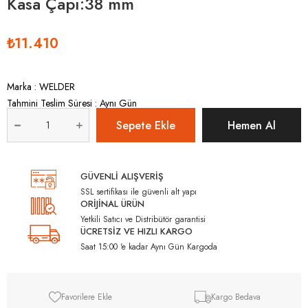
Kasa Çapı:38 mm
₺11.410
Marka
:
WELDER
Tahmini Teslim Süresi
:
Aynı Gün
GÜVENLİ ALIŞVERİŞ
SSL sertifikası ile güvenli alt yapı
ORİJİNAL ÜRÜN
Yetkili Satıcı ve Distribütör garantisi
ÜCRETSİZ VE HIZLI KARGO
Saat 15:00 'e kadar Aynı Gün Kargoda
Favorilere Ekle
Kargo Bedava