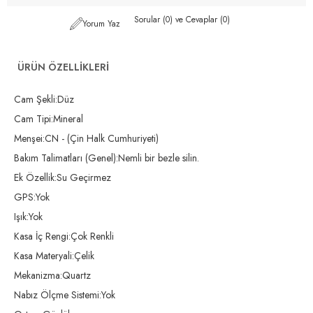
Sorular (0) ve Cevaplar (0)
Yorum Yaz
ÜRÜN ÖZELLIKLERI
Cam Şekli:Düz
Cam Tipi:Mineral
Menşei:CN - (Çin Halk Cumhuriyeti)
Bakım Talimatları (Genel):Nemli bir bezle silin.
Ek Özellik:Su Geçirmez
GPS:Yok
Işık:Yok
Kasa İç Rengi:Çok Renkli
Kasa Materyali:Çelik
Mekanizma:Quartz
Nabız Ölçme Sistemi:Yok