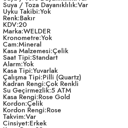
Suya / Toza Dayanıklılık:Var
Uyku Takibi:Yok
Renk:Bakır
KDV:20
Marka:WELDER
Kronometre:Yok
Cam:Mineral
Kasa Malzemesi:Çelik
Saat Tipi:Standart
Alarm:Yok
Kasa Tipi:Yuvarlak
Çalışma Tipi:Pilli (Quartz)
Kadran Rengi:Çok Renkli
Su Geçirmezlik:5 ATM
Kasa Rengi:Rose Gold
Kordon:Çelik
Kordon Rengi:Rose
Takvim:Var
Cinsiyet:Erkek