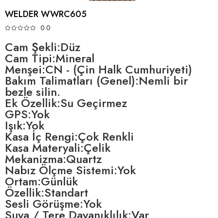
WELDER WWRC605
0.0
Cam Şekli:Düz
Cam Tipi:Mineral
Menşei:CN - (Çin Halk Cumhuriyeti)
Bakım Talimatları (Genel):Nemli bir
bezle silin.
Ek Özellik:Su Geçirmez
GPS:Yok
Işık:Yok
Kasa İç Rengi:Çok Renkli
Kasa Materyali:Çelik
Mekanizma:Quartz
Nabız Ölçme Sistemi:Yok
Ortam:Günlük
Özellik:Standart
Sesli Görüşme:Yok
Suya / Tere Dayanıklılık:Var