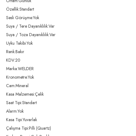
Ortam:Günlük
Özellik:Standart
Sesli Görüşme:Yok
Suya / Tere Dayanıklılık:Var
Suya / Toza Dayanıklılık:Var
Uyku Takibi:Yok
Renk:Bakır
KDV:20
Marka:WELDER
Kronometre:Yok
Cam:Mineral
Kasa Malzemesi:Çelik
Saat Tipi:Standart
Alarm:Yok
Kasa Tipi:Yuvarlak
Çalışma Tipi:Pilli (Quartz)