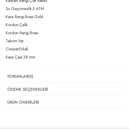
Kadran Rengi:Çok Renkli
Su Geçirmezlik:5 ATM
Kasa Rengi:Rose Gold
Kordon:Çelik
Kordon Rengi:Rose
Takvim:Var
Cinsiyet:Erkek
Kasa Çapı:38 mm
YORUMLAR
(0)
ÖDEME SEÇENEKLERI
ÜRÜN ÖNERILERI