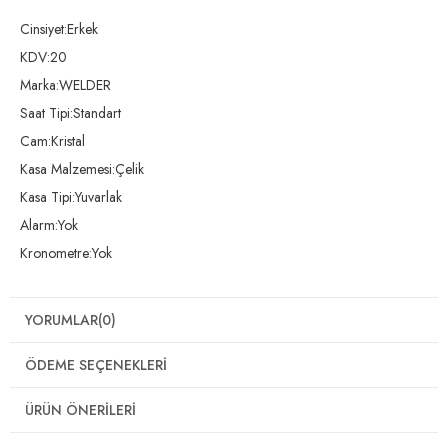
Cinsiyet:Erkek
KDV:20
Marka:WELDER
Saat Tipi:Standart
Cam:Kristal
Kasa Malzemesi:Çelik
Kasa Tipi:Yuvarlak
Alarm:Yok
Kronometre:Yok
YORUMLAR
(0)
ÖDEME SEÇENEKLERI
ÜRÜN ÖNERILERI