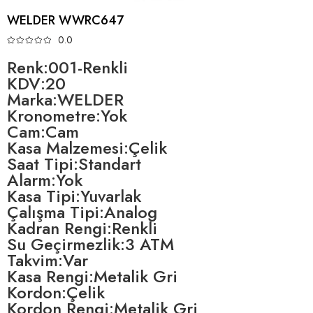
WELDER WWRC647
0.0
Renk:001-Renkli
KDV:20
Marka:WELDER
Kronometre:Yok
Cam:Cam
Kasa Malzemesi:Çelik
Saat Tipi:Standart
Alarm:Yok
Kasa Tipi:Yuvarlak
Çalışma Tipi:Analog
Kadran Rengi:Renkli
Su Geçirmezlik:3 ATM
Takvim:Var
Kasa Rengi:Metalik Gri
Kordon:Çelik
Kordon Rengi:Metalik Gri