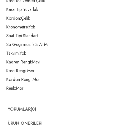
Kasa Malzemesi:Çelik
Kasa Tipi:Yuvarlak
Kordon:Çelik
Kronometre:Yok
Saat Tipi:Standart
Su Geçirmezlik:3 ATM
Takvim:Yok
Kadran Rengi:Mavi
Kasa Rengi:Mor
Kordon Rengi:Mor
Renk:Mor
YORUMLAR
(0)
ÜRÜN ÖNERILERI