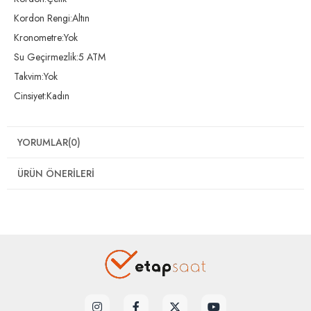
Kordon Rengi:Altın
Kronometre:Yok
Su Geçirmezlik:5 ATM
Takvim:Yok
Cinsiyet:Kadın
YORUMLAR
(0)
ÜRÜN ÖNERILERI