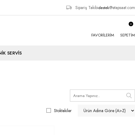
Sipariş Takibi
@etapsaat.com
destek
0
FAVORILERIM
SEPETIM
İK SERVİS
Stoktakiler