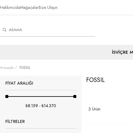
Hakkımızda
Mağazalar
Bize Ulaşın
İSVİÇRE 
Anasayfa
FOSSIL
FOSSIL
FIYAT ARALIĞI
₺8.159 - ₺14.370
3 Ürün
FILTRELER