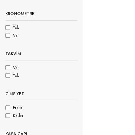
KRONOMETRE
Yok
Var
TAKVIM
Var
Yok
CINSIYET
Erkek
Kadın
KASA ÇAPI