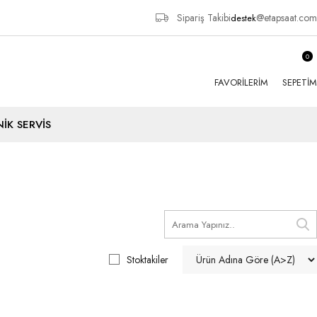
Sipariş Takibi
@etapsaat.com
destek
0
FAVORILERIM
SEPETIM
İK SERVİS
Stoktakiler