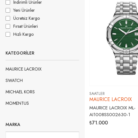
İndirimli Ürünler
Yeni Ürünler
Ücretsiz Kargo
Fırsat Ürünleri
Hızlı Kargo
KATEGORILER
MAURICE LACROIX
SWATCH
MICHAEL KORS
SAATLER
MAURICE LACROIX
MOMENTUS
MAURICE LACROIX ML-
AI1008SS002630-1
NACAR
₺71.000
MARKA
PACOMARINE
POLICE