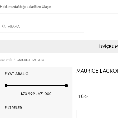
Hakkımızda
Mağazalar
Bize Ulaşın
İSVİÇRE 
Anasayfa
MAURICE LACROIX
MAURICE LACRO
FIYAT ARALIĞI
₺70.999 - ₺71.000
1 Ürün
FILTRELER